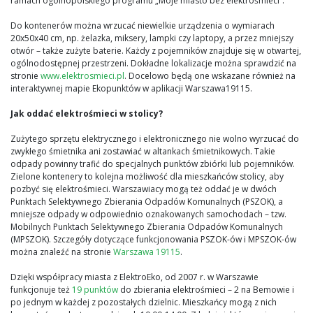
ramach ogólnopolskiego programu „Moje miasto bez elektrośmieci”.
Do kontenerów można wrzucać niewielkie urządzenia o wymiarach
20x50x40 cm, np. żelazka, miksery, lampki czy laptopy, a przez mniejszy
otwór – także zużyte baterie. Każdy z pojemników znajduje się w otwartej,
ogólnodostępnej przestrzeni. Dokładne lokalizacje można sprawdzić na
stronie
www.elektrosmieci.pl
. Docelowo będą one wskazane również na
interaktywnej mapie Ekopunktów w aplikacji Warszawa19115.
Jak oddać elektrośmieci w stolicy?
Zużytego sprzętu elektrycznego i elektronicznego nie wolno wyrzucać do
zwykłego śmietnika ani zostawiać w altankach śmietnikowych. Takie
odpady powinny trafić do specjalnych punktów zbiórki lub pojemników.
Zielone kontenery to kolejna możliwość dla mieszkańców stolicy, aby
pozbyć się elektrośmieci. Warszawiacy mogą też oddać je w dwóch
Punktach Selektywnego Zbierania Odpadów Komunalnych (PSZOK), a
mniejsze odpady w odpowiednio oznakowanych samochodach – tzw.
Mobilnych Punktach Selektywnego Zbierania Odpadów Komunalnych
(MPSZOK). Szczegóły dotyczące funkcjonowania PSZOK-ów i MPSZOK-ów
można znaleźć na stronie
Warszawa 19115
.
Dzięki współpracy miasta z ElektroEko, od 2007 r. w Warszawie
funkcjonuje też
19 punktów
do zbierania elektrośmieci – 2 na Bemowie i
po jednym w każdej z pozostałych dzielnic. Mieszkańcy mogą z nich