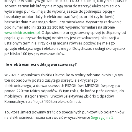
korzystać w soboty w godzinach 10:00-14:00. Z kolei ci, którym nie pasuje
sobotni termin lub którzy nie mogą sami dostarczyć elektrośmieci do
wybranego punktu, mają do wyboru jeszcze dogodniejszą opcję –
bezpłatny odbiór dużych elektroodpadów (np. pralki czy lodówki)
bezpośrednio z własnego domu czy mieszkania. Wystarczy zadzwonić
pod numer infolinii
22 22 33 300
lub wypełnić formularz na stronie
www.elektrosmieci.pl
. Odpowiednio przygotowany sprzęt (odłączony od
prądu, gazu czy wodociągu) odbierany jest ze wskazanej lokalizacji w
ustalonym terminie. Przy okazji można również pozbyć się małego
sprzętu elektrycznego i elektronicznego. Dotychczas z usługi skorzystało
już blisko 100 tysięcy warszawiaków.
Ile elektrośmieci oddają warszawiacy?
W 2021 r. w punktach zbiórki ElektroEko w stolicy zebrano około 1,9 tys.
ton odpadów w postaci zużytego sprzętu elektrycznego i
elektronicznego, a do warszawskich PSZOK-ów i MPSZOK-ów przyjęto
ponad 220 ton takich odpadów. W tym roku, do końca października, do
mobilnych i stacjonarnych Punktów Selektywnej Zbiórki Odpadów
Komunalnych trafiło już 190 ton elektrośmieci.
To, które śmieci powinny trafić do specjalnych punktów lub pojemników
na elektrośmieci, można sprawdzić w wyszukiwarce
Segreguj na 5
.