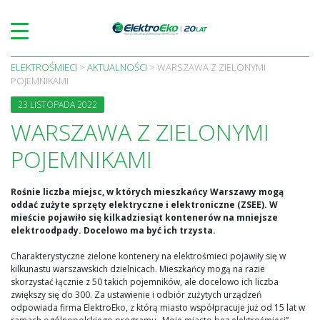
Skip
to
content
ELEKTROŚMIECI
>
AKTUALNOŚCI
>
WARSZAWA Z ZIELONYMI
POJEMNIKAMI
23 LISTOPADA 2022
WARSZAWA Z ZIELONYMI
POJEMNIKAMI
Rośnie liczba miejsc, w których mieszkańcy Warszawy mogą
oddać zużyte sprzęty elektryczne i elektroniczne (ZSEE). W
mieście pojawiło się kilkadziesiąt kontenerów na mniejsze
elektroodpady. Docelowo ma być ich trzysta.
Charakterystyczne zielone kontenery na elektrośmieci pojawiły się w
kilkunastu warszawskich dzielnicach. Mieszkańcy mogą na razie
skorzystać łącznie z 50 takich pojemników, ale docelowo ich liczba
zwiększy się do 300. Za ustawienie i odbiór zużytych urządzeń
odpowiada firma ElektroEko, z którą miasto współpracuje już od 15 lat w