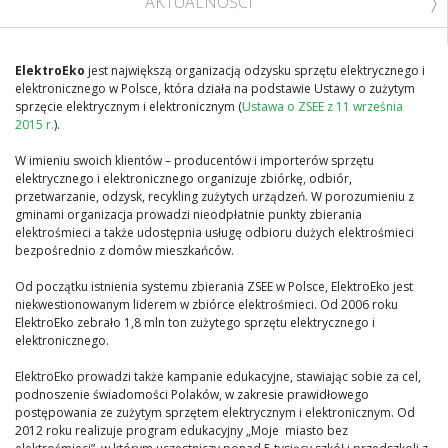
AKTUALNOŚCI
ElektroEko
jest największą organizacją odzysku sprzętu elektrycznego i
elektronicznego w Polsce, która działa na podstawie Ustawy o zużytym
sprzęcie elektrycznym i elektronicznym (
Ustawa o ZSEE z 11 września
2015 r.
).
W imieniu swoich klientów – producentów i importerów sprzętu
elektrycznego i elektronicznego organizuje zbiórkę, odbiór,
przetwarzanie, odzysk, recykling zużytych urządzeń. W porozumieniu z
gminami organizacja prowadzi nieodpłatnie punkty zbierania
elektrośmieci a także udostępnia usługę odbioru dużych elektrośmieci
bezpośrednio z domów mieszkańców.
Od początku istnienia systemu zbierania ZSEE w Polsce, ElektroEko jest
niekwestionowanym liderem w zbiórce elektrośmieci. Od 2006 roku
ElektroEko zebrało 1,8 mln ton zużytego sprzętu elektrycznego i
elektronicznego.
ElektroEko prowadzi także kampanie edukacyjne, stawiając sobie za cel,
podnoszenie świadomości Polaków, w zakresie prawidłowego
postępowania ze zużytym sprzętem elektrycznym i elektronicznym. Od
2012 roku realizuje program edukacyjny „Moje miasto bez