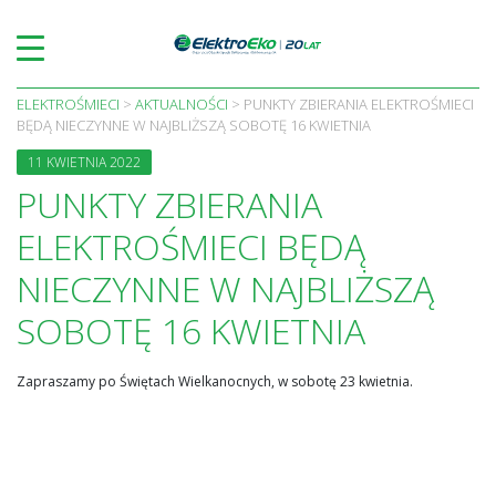
Skip
to
content
ELEKTROŚMIECI
>
AKTUALNOŚCI
>
PUNKTY ZBIERANIA ELEKTROŚMIECI
BĘDĄ NIECZYNNE W NAJBLIŻSZĄ SOBOTĘ 16 KWIETNIA
11 KWIETNIA 2022
PUNKTY ZBIERANIA
ELEKTROŚMIECI BĘDĄ
NIECZYNNE W NAJBLIŻSZĄ
SOBOTĘ 16 KWIETNIA
Zapraszamy po Świętach Wielkanocnych, w sobotę 23 kwietnia.