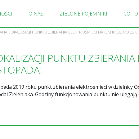
NOŚCI
O NAS
ZIELONE POJEMNIKI
CO TO
ANA LOKALIZACJI PUNKTU ZBIERANIA ELEKTROŚMIECI NA OCHOCIE OD 23 L
KALIZACJI PUNKTU ZBIERANIA
STOPADA.
opada 2019 roku punkt zbierania elektrośmieci w dzielnicy O
dal Zieleniaka. Godziny funkcjonowania punktu nie ulegają 