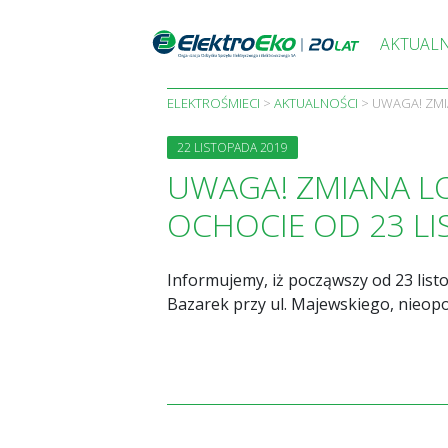
Skip
to
AKTUAL
content
ELEKTROŚMIECI
>
AKTUALNOŚCI
>
UWAGA! ZMI
22 LISTOPADA 2019
UWAGA! ZMIANA LO
OCHOCIE OD 23 LI
Informujemy, iż począwszy od 23 list
Bazarek przy ul. Majewskiego, nieopo