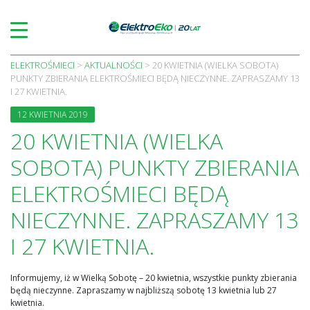
Skip
to
content
ELEKTROŚMIECI
>
AKTUALNOŚCI
>
20 KWIETNIA (WIELKA SOBOTA)
PUNKTY ZBIERANIA ELEKTROŚMIECI BĘDĄ NIECZYNNE. ZAPRASZAMY 13
I 27 KWIETNIA.
12 KWIETNIA 2019
20 KWIETNIA (WIELKA
SOBOTA) PUNKTY ZBIERANIA
ELEKTROŚMIECI BĘDĄ
NIECZYNNE. ZAPRASZAMY 13
I 27 KWIETNIA.
Informujemy, iż w Wielką Sobotę – 20 kwietnia, wszystkie punkty zbierania
będą nieczynne. Zapraszamy w najbliższą sobotę 13 kwietnia lub 27
kwietnia.