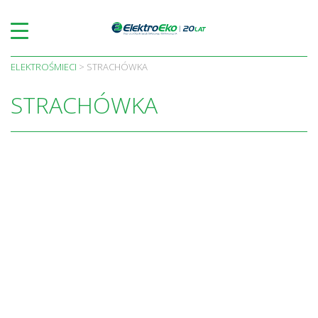
Skip
to
content
ELEKTROŚMIECI
>
STRACHÓWKA
STRACHÓWKA