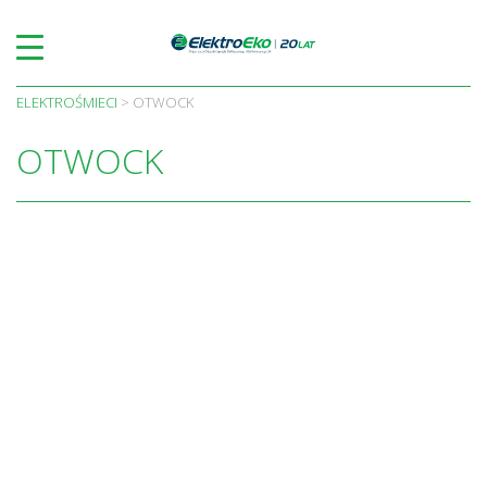
Skip
to
content
ELEKTROŚMIECI
>
OTWOCK
OTWOCK