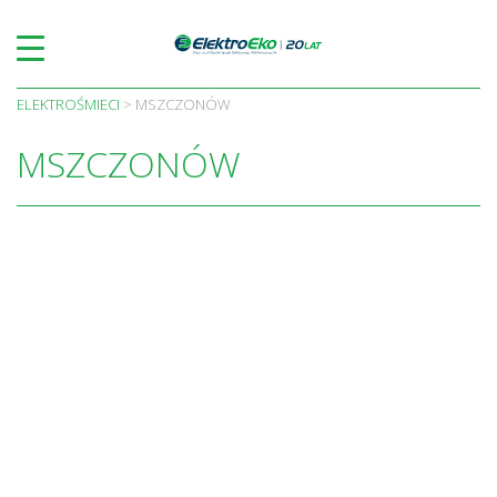
Skip
to
content
ELEKTROŚMIECI
>
MSZCZONÓW
MSZCZONÓW