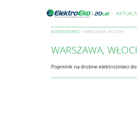
Skip
to
AKTUAL
content
ELEKTROŚMIECI
>
WARSZAWA, WŁOCHY
WARSZAWA, WŁOC
Pojemnik na drobne elektrośmieci do