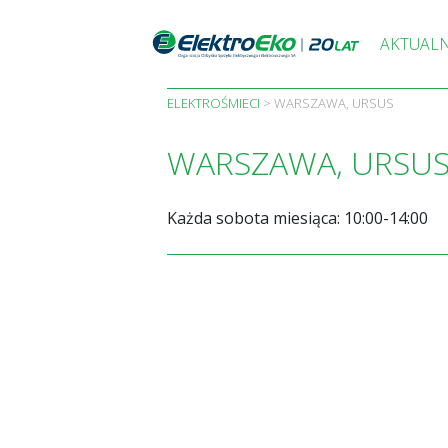
Skip
to
AKTUAL
content
ELEKTROŚMIECI
>
WARSZAWA, URSUS
WARSZAWA, URSU
Każda sobota miesiąca: 10:00-14:00