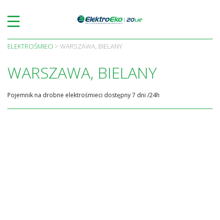
Skip
to
content
ELEKTROŚMIECI
>
WARSZAWA, BIELANY
WARSZAWA, BIELANY
Pojemnik na drobne elektrośmieci dostępny 7 dni /24h