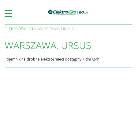
Skip
to
content
ELEKTROŚMIECI
>
WARSZAWA, URSUS
WARSZAWA, URSUS
Pojemnik na drobne elektrośmieci dostępny 7 dni /24h