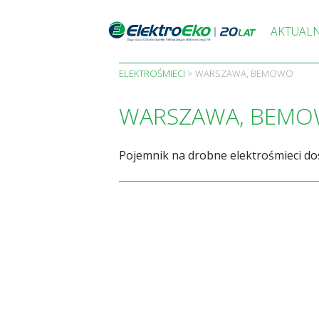
Skip
to
AKTUAL
content
ELEKTROŚMIECI
>
WARSZAWA, BEMOWO
WARSZAWA, BEM
Pojemnik na drobne elektrośmieci do