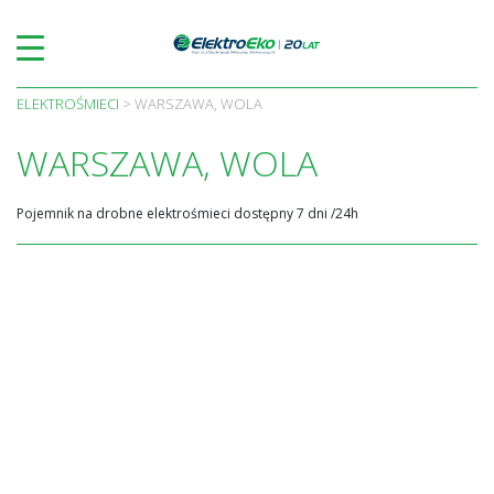
Skip
to
content
ELEKTROŚMIECI
>
WARSZAWA, WOLA
WARSZAWA, WOLA
Pojemnik na drobne elektrośmieci dostępny 7 dni /24h