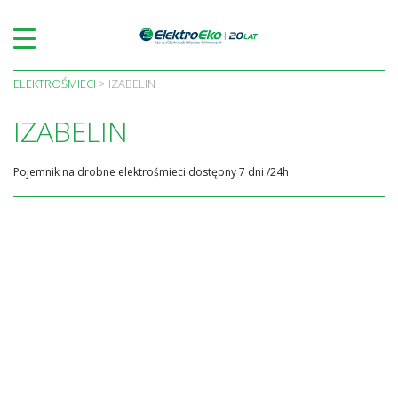
Skip
to
content
ELEKTROŚMIECI
>
IZABELIN
IZABELIN
Pojemnik na drobne elektrośmieci dostępny 7 dni /24h